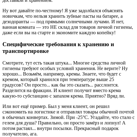
доставкой и хранением.
Ну вот давайте по-честному! Я уже задолбался объяснять
новичкам, что нельзя хранить зубные пасты на батарее, а
дезодоранты — под прямыми солнечными лучами. И нет,
ванная комната — это НЕ склад для товаров личной гигиены,
даже если вы на старте и экономите каждую копейку!
Специфические требования к хранению и
транспортировке
Смотрите, тут есть такая штука... Многие средства личной
гигиены требуют особых условий хранения. Не верите? Ну
хорошо... Возьмём, например, кремы. Знаете, что будет с
кремом, который хранился при температуре выше 25
градусов? Он просто... как бы это сказать... расслоится.
Разделится на фракции. И клиент получит вместо крема
какую-то субстанцию с запахом крема. Приятно? Вряд ли.
Или вот ещё пример. Был у меня клиент, он решил
сэкономить на логистике и отправлял товары обычной почтой
в обычных конвертах. Зимой. При -25°C. Угадайте, что стало с
гелем для душа? Правильно, он просто замёрз и лопнул! А
потом растаял... внутри посылки. Прекрасный подарок
получателю, ага.