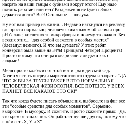
насрать на ваши танцы с бубнами вокруг этого! Ему надо
понять: работает или нет? Раздражения не будет? Запах
держится долго? Всё! Остальное — шелуха.
Ну вот вам пример из жизни... Недавно наткнулся на рекламу,
где просто нормально, человеческим языком объясняли про
pH баланс, кислотность микрофлоры и почему это важно. Без
всяких этих... "для особой свежести в особых местах"
(блеванул немного). И что вы думаете? У этих ребят
конверсия была выше на 34%! Тридцать! Четыре! Процента!
Просто потому что они разговаривали с людьми как с
людьми!
Меня просто колбасит от этой вот игры в детский сад.
Хочется встать посреди маркетингового отдела и заорать: "ДА
ЧТО Ж ВЫ ЗА ТРУСЫ ТАКИЕ?! ЭТО НОРМАЛЬНАЯ
ЧЕЛОВЕЧЕСКАЯ ФИЗИОЛОГИЯ, ВСЕ ПОТЕЮТ, У ВСЕХ
ПАХНЕТ, ВСЕ КАКАЮТ, ЭТО ОК!"
Так что когда будете писать объявления, выбросьте на фиг все
эти "особые средства для особых моментов". Серьезно,
выбросьте. В мусорку. И сожгите. Просто скажите прямо: "Да,
это крем от запаха ног. Он работает лучше других, потому что
в нём есть X, Y и Z".