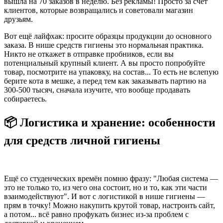
вышла на 70 заказов в неделю. Без рекламы! Просто за счёт
клиентов, которые возвращались и советовали магазин
друзьям.
Вот ещё лайфхак: просите образцы продукции до основного
заказа. В нише средств гигиены это нормальная практика.
Никто не откажет в отправке пробников, если вы
потенциальный крупный клиент. А вы просто попробуйте
товар, посмотрите на упаковку, на состав... То есть не вслепую
берите кота в мешке, а перед тем как заказывать партию на
300-500 тысяч, сначала изучите, что вообще продавать
собираетесь.
📦 Логистика и хранение: особенности
для средств личной гигиены
Ещё со студенческих времён помню фразу: "Любая система —
это не только то, из чего она состоит, но и то, как эти части
взаимодействуют". И вот с логистикой в нише гигиены —
прям в точку! Можно накупить крутой товар, настроить сайт,
а потом... всё равно профукать бизнес из-за проблем с