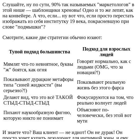
Слушайте, ну по сути, 90% так называемых "маркетологов" в
этой нише — шаблонщики хреновы! Одно и то же лепят, как
на конвейере. А что, если... ну вот что, если просто перестать
изображать из себя институтку 19 века, покрасневшую при
слове "подмышки"?
Смотрите, какие две стратегии обычно юзают:
Подход для взрослых
Тупой подход большинства
людей
Говорят нормально, как с
Мямлят что-то невнятное, буквы
людьми (OMG, что за
"ж" боятся, как огня
новация?!)
Показывают дурацкие метафоры
Показывают реальную
типа "синей жидкости" (вы
жизнь без этого фарса
серьезно?!)
Делают вид, что это всё ТАКОЙ
Фокусируются на том, что
СТЫД-СТЫД-СТЫД
реально волнует людей
Объясняют по-
Пихают наукообразную фигню,
человечески, без этой вот
которую никто не понимает
мути
И знаете что? Ваш клиент — не идиот! Он не дурак! Он
просто хочет купить дезодорант для интимной зоны, и ему