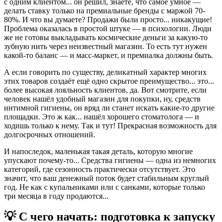
с одним клиентом... он решил, знаете, что самое умное —
делать ставку только на премиальные бренды с маржой 70-
80%. И что вы думаете? Продажи были просто... никакущие!
Проблема оказалась в простой штуке — в психологии. Люди
же не готовы выкладывать космические деньги за какую-то
зубную нить через неизвестный магазин. То есть тут нужен
какой-то баланс — и масс-маркет, и премиалка должны быть.
А если говорить по существу, деликатный характер многих
этих товаров создаёт ещё одно скрытое преимущество... это...
более высокая лояльность клиентов, да. Вот смотрите, если
человек нашёл удобный магазин для покупки, ну, средств
интимной гигиены, он вряд ли станет искать какие-то другие
площадки. Это ж как... нашёл хорошего стоматолога — и
ходишь только к нему. Так и тут! Прекрасная возможность для
долгосрочных отношений.
И напоследок, маленькая такая деталь, которую многие
упускают почему-то... Средства гигиены — одна из немногих
категорий, где сезонность практически отсутствует. Это
значит, что ваш денежный поток будет стабильным круглый
год. Не как с купальниками или с санками, которые только
три месяца в году продаются...
💡 С чего начать: подготовка к запуску