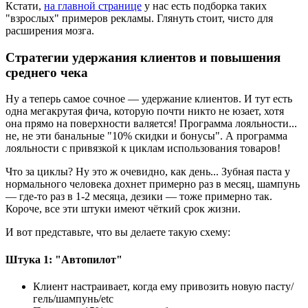
Кстати,
на главной странице
у нас есть подборка таких
"взрослых" примеров рекламы. Глянуть стоит, чисто для
расширения мозга.
Стратегии удержания клиентов и повышения
среднего чека
Ну а теперь самое сочное — удержание клиентов. И тут есть
одна мегакрутая фича, которую почти никто не юзает, хотя
она прямо на поверхности валяется! Программа лояльности...
не, не эти банальные "10% скидки и бонусы". А программа
лояльности с привязкой к циклам использования товаров!
Что за циклы? Ну это ж очевидно, как день... Зубная паста у
нормального человека дохнет примерно раз в месяц, шампунь
— где-то раз в 1-2 месяца, дезики — тоже примерно так.
Короче, все эти штуки имеют чёткий срок жизни.
И вот представьте, что вы делаете такую схему:
Штука 1: "Автопилот"
Клиент настраивает, когда ему привозить новую пасту/
гель/шампунь/etc