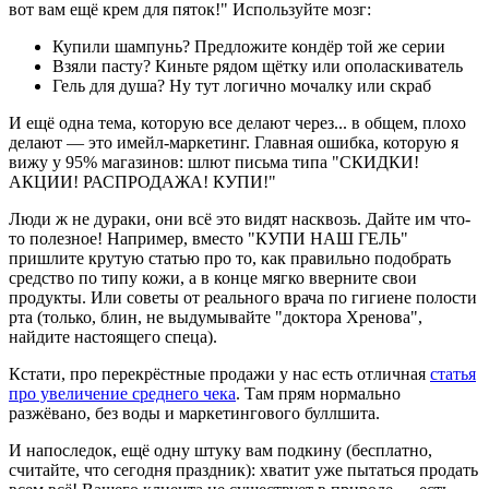
вот вам ещё крем для пяток!" Используйте мозг:
Купили шампунь? Предложите кондёр той же серии
Взяли пасту? Киньте рядом щётку или ополаскиватель
Гель для душа? Ну тут логично мочалку или скраб
И ещё одна тема, которую все делают через... в общем, плохо
делают — это имейл-маркетинг. Главная ошибка, которую я
вижу у 95% магазинов: шлют письма типа "СКИДКИ!
АКЦИИ! РАСПРОДАЖА! КУПИ!"
Люди ж не дураки, они всё это видят насквозь. Дайте им что-
то полезное! Например, вместо "КУПИ НАШ ГЕЛЬ"
пришлите крутую статью про то, как правильно подобрать
средство по типу кожи, а в конце мягко вверните свои
продукты. Или советы от реального врача по гигиене полости
рта (только, блин, не выдумывайте "доктора Хренова",
найдите настоящего спеца).
Кстати, про перекрёстные продажи у нас есть отличная
статья
про увеличение среднего чека
. Там прям нормально
разжёвано, без воды и маркетингового буллшита.
И напоследок, ещё одну штуку вам подкину (бесплатно,
считайте, что сегодня праздник): хватит уже пытаться продать