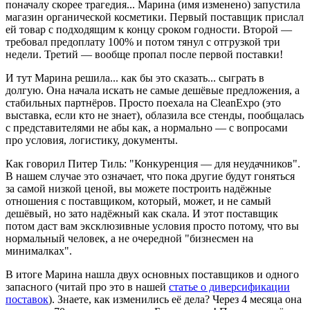
поначалу скорее трагедия... Марина (имя изменено) запустила
магазин органической косметики. Первый поставщик прислал
ей товар с подходящим к концу сроком годности. Второй —
требовал предоплату 100% и потом тянул с отгрузкой три
недели. Третий — вообще пропал после первой поставки!
И тут Марина решила... как бы это сказать... сыграть в
долгую. Она начала искать не самые дешёвые предложения, а
стабильных партнёров. Просто поехала на CleanExpo (это
выставка, если кто не знает), облазила все стенды, пообщалась
с представителями не абы как, а нормально — с вопросами
про условия, логистику, документы.
Как говорил Питер Тиль: "Конкуренция — для неудачников".
В нашем случае это означает, что пока другие будут гоняться
за самой низкой ценой, вы можете построить надёжные
отношения с поставщиком, который, может, и не самый
дешёвый, но зато надёжный как скала. И этот поставщик
потом даст вам эксклюзивные условия просто потому, что вы
нормальный человек, а не очередной "бизнесмен на
минималках".
В итоге Марина нашла двух основных поставщиков и одного
запасного (читай про это в нашей
статье о диверсификации
поставок
). Знаете, как изменились её дела? Через 4 месяца она