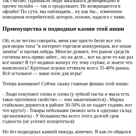
так считаю. Привыкли люди заказывать дезинфекцию и
прочее онлайн — так и продолжают. Не возвращаются в
офлайн! По сути, мы наблюдаем... ну как бы... изменение
поведения потребителей, которое, похоже, надолго с нами.
Преимущества и подводные камни этой ниши
Ой, если честно говорить, меня уже просто бесят все эти
разговоры типа "в интернет-торговле конкуренция, все ниши
заняты" и прочая лабуда. Многие думают, что рынок средств
гигиены весь прямо забит... но на деле... вот на деле-то как раз
всё иначе! Я тут недавно копнул эту тему глубже, и знаете что
выяснилось? Крупные игроки оттяпали всего 35-40% рынка.
Всё остальное — ваше поле для игры!
Теперь внимание! Сейчас скажу главные фишки этой ниши:
- Люди покупают снова и снова (у зубной пасты и мыла есть
такое противное свойство — они заканчиваются) - Маржа
стабильно держится в районе 30-50% (и не падает годами, вот
что круто!) - Товары небольшие (можно хоть в однушке склад
организовать) - У большинства всего этого долгий срок
годности (не успеют испортиться)
Но без подводных камней никуда, конечно. Я как-то общался