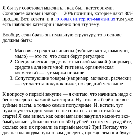
Я бы тут советовал мыслить... как бы... категориями.
Собираете базовый набор — 20% позиций, которые дают 80%
продаж. Вот, кстати, и в
готовых интернет-магазинах
там уже
есть шаблоны категорий именно под эту тему.
Вообще, если брать оптимальную структуру, то в основе
должны быть:
Массовые средства гигиены (зубные пасты, шампуни,
мыло) — это то, что люди берут регулярно
Специфические средства с высокой маржой (например,
средства для интимной гигиены, органическая
косметика) — тут маржа повыше
Сопутствующие товары (например, мочалки, расчески)
— тут частота покупок ниже, но средний чек выше
К вопросу о первой закупке — я считаю, что начинать надо с
бестселлеров в каждой категории. Ну типа вы берёте не все
зубные пасты, а только самые популярные. И, кстати, тут
нужно учесть один момент: не гонитесь за экзотикой на
старте! Я сам видел, как один магазин закупил какие-то эко-
бамбуковые зубные щетки по 500 рублей за штуку... угадайте,
сколько они их продали за первый месяц? Три! Потому что
для начала людям нужно вам доверять, прежде чем они будут