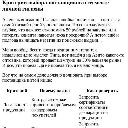
Критерии выбора поставщиков в сегменте
личной гигиены
А теперь внимание! Главная ошибка новичков — гнаться за
самой низкой ценой у поставщика. Но если задуматься
глубже, что важнее: сэкономить 50 рублей на закупке или
потерять клиента навсегда из-за просрочки? А потом ещё и
полгода вычищать негатив из поисковой выдачи...
Меня вообще бесит, когда предприниматели так
недальновидно мыслят. Типа, вот нашёл я на Авито какого-то
оптовика, который продаёт шампуни на 30% дешевле рынка.
И всё, это победа! Да не победа это, а начало конца.
Вот что на самом деле должно волновать при выборе
поставщика в этой нише:
Критерий
Почему важно
Как проверить
Запросить
Контрафакт может
сертификаты
Легальность
привести к проблемам
соответствия и
продукции
со здоровьем
декларации на
покупателей
продукцию
Запросить