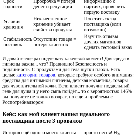
Срок
Просрочка = потеря
информацию о
годности
денег и репутации
партиях, проверить
первую поставку
Некачественное
Посетить склад
Условия
хранение убивает
поставщика (если
хранения
свойства продукта
возможно)
Изучить отзывы
Стабильность
Отсутствие товара =
других магазинов,
поставок
потеря клиентов
сделать тестовый заказ
И давайте еще раз подчеркну ключевой момент! Для средств
гигиены важна... что? Правильно! Безопасность и
подлинность. С продуктами для тела шутки плохи. Есть
целые
категории товаров
, которые требуют особого внимания:
средства для интимной гигиены, детская косметика, товары
для чувствительной кожи. Если клиент получит поддельный
гель для душа и у него сыпь пойдёт... то с вероятностью 146%
вы получите не только возврат, но еще и проблемы с
Роспотребнадзором.
Кейс: как мой клиент нашел идеального
поставщика после 3 провалов
История ещё одного моего клиента — просто песня! Ну,