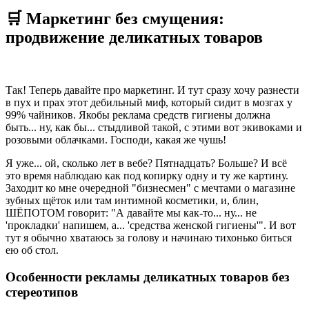
🛒 Маркетинг без смущения:
продвижение деликатных товаров
Так! Теперь давайте про маркетинг. И тут сразу хочу разнести
в пух и прах этот дебильный миф, который сидит в мозгах у
99% чайников. Якобы реклама средств гигиены должна
быть... ну, как бы... стыдливой такой, с этими вот экивоками и
розовыми облачками. Господи, какая же чушь!
Я уже... ой, сколько лет в вебе? Пятнадцать? Больше? И всё
это время наблюдаю как под копирку одну и ту же картину.
Заходит ко мне очередной "бизнесмен" с мечтами о магазине
зубных щёток или там интимной косметики, и, блин,
ШЁПОТОМ говорит: "А давайте мы как-то... ну... не
'прокладки' напишем, а... 'средства женской гигиены'". И вот
тут я обычно хватаюсь за голову и начинаю тихонько биться
ею об стол.
Особенности рекламы деликатных товаров без
стереотипов