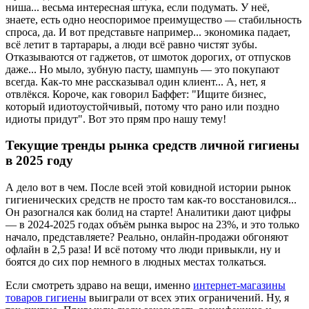
ниша... весьма интересная штука, если подумать. У неё,
знаете, есть одно неоспоримое преимущество — стабильность
спроса, да. И вот представьте например... экономика падает,
всё летит в тартарары, а люди всё равно чистят зубы.
Отказываются от гаджетов, от шмоток дорогих, от отпусков
даже... Но мыло, зубную пасту, шампунь — это покупают
всегда. Как-то мне рассказывал один клиент... А, нет, я
отвлёкся. Короче, как говорил Баффет: "Ищите бизнес,
который идиотоустойчивый, потому что рано или поздно
идиоты придут". Вот это прям про нашу тему!
Текущие тренды рынка средств личной гигиены
в 2025 году
А дело вот в чем. После всей этой ковидной истории рынок
гигиенических средств не просто там как-то восстановился...
Он разогнался как болид на старте! Аналитики дают цифры
— в 2024-2025 годах объём рынка вырос на 23%, и это только
начало, представляете? Реально, онлайн-продажи обгоняют
офлайн в 2,5 раза! И всё потому что люди привыкли, ну и
боятся до сих пор немного в людных местах толкаться.
Если смотреть здраво на вещи, именно
интернет-магазины
товаров гигиены
выиграли от всех этих ограничений. Ну, я