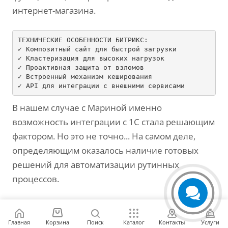
интернет-магазина.
ТЕХНИЧЕСКИЕ ОСОБЕННОСТИ БИТРИКС:

✓ Композитный сайт 
для
 быстрой загрузки

✓ Кластеризация 
для
 высоких нагрузок

✓ Проактивная защита от взломов

✓ Встроенный механизм кеширования

✓ API 
для
В нашем случае с Мариной именно
возможность интеграции с 1С стала решающим
фактором. Но это не точно... На самом деле,
определяющим оказалось наличие готовых
решений для автоматизации рутинных
процессов.
⚠️
Практический совет
: При выборе
Главная
Корзина
Поиск
Каталог
Контакты
Услуги