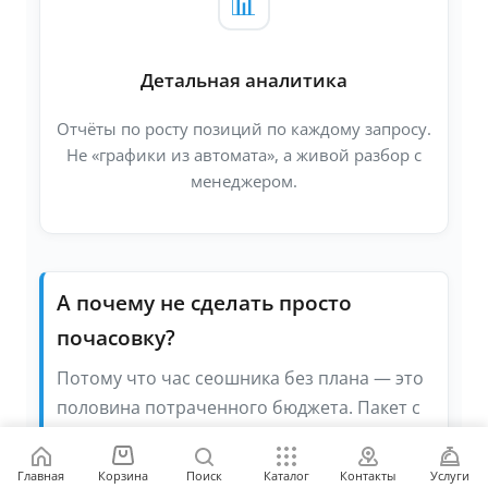
📊
Детальная аналитика
Отчёты по росту позиций по каждому запросу.
Не «графики из автомата», а живой разбор с
менеджером.
А почему не сделать просто
почасовку?
Потому что час сеошника без плана — это
половина потраченного бюджета. Пакет с
понятным составом и сроком даёт
предсказуемость обеим сторонам. Важный
Главная
Корзина
Поиск
Каталог
Контакты
Услуги