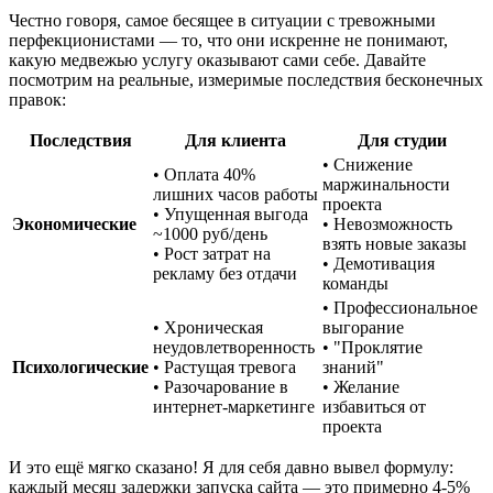
Честно говоря, самое бесящее в ситуации с тревожными
перфекционистами — то, что они искренне не понимают,
какую медвежью услугу оказывают сами себе. Давайте
посмотрим на реальные, измеримые последствия бесконечных
правок:
Последствия
Для клиента
Для студии
• Снижение
• Оплата 40%
маржинальности
лишних часов работы
проекта
• Упущенная выгода
Экономические
• Невозможность
~1000 руб/день
взять новые заказы
• Рост затрат на
• Демотивация
рекламу без отдачи
команды
• Профессиональное
• Хроническая
выгорание
неудовлетворенность
• "Проклятие
Психологические
• Растущая тревога
знаний"
• Разочарование в
• Желание
интернет-маркетинге
избавиться от
проекта
И это ещё мягко сказано! Я для себя давно вывел формулу:
каждый месяц задержки запуска сайта — это примерно 4-5%