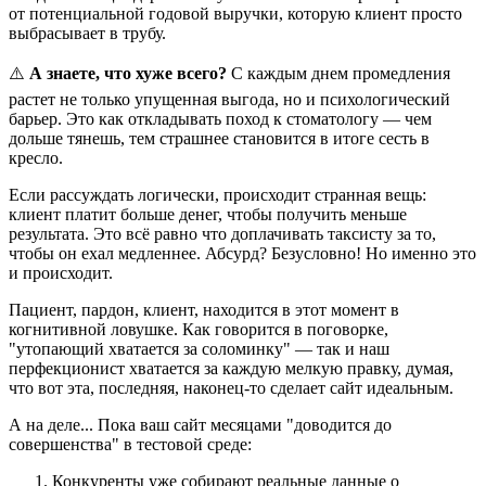
от потенциальной годовой выручки, которую клиент просто
выбрасывает в трубу.
⚠️
А знаете, что хуже всего?
С каждым днем промедления
растет не только упущенная выгода, но и психологический
барьер. Это как откладывать поход к стоматологу — чем
дольше тянешь, тем страшнее становится в итоге сесть в
кресло.
Если рассуждать логически, происходит странная вещь:
клиент платит больше денег, чтобы получить меньше
результата. Это всё равно что доплачивать таксисту за то,
чтобы он ехал медленнее. Абсурд? Безусловно! Но именно это
и происходит.
Пациент, пардон, клиент, находится в этот момент в
когнитивной ловушке. Как говорится в поговорке,
"утопающий хватается за соломинку" — так и наш
перфекционист хватается за каждую мелкую правку, думая,
что вот эта, последняя, наконец-то сделает сайт идеальным.
А на деле... Пока ваш сайт месяцами "доводится до
совершенства" в тестовой среде:
Конкуренты уже собирают реальные данные о