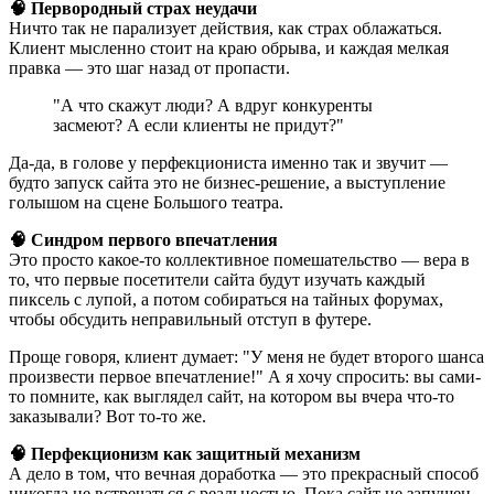
🧠 Первородный страх неудачи
Ничто так не парализует действия, как страх облажаться.
Клиент мысленно стоит на краю обрыва, и каждая мелкая
правка — это шаг назад от пропасти.
"А что скажут люди? А вдруг конкуренты
засмеют? А если клиенты не придут?"
Да-да, в голове у перфекциониста именно так и звучит —
будто запуск сайта это не бизнес-решение, а выступление
голышом на сцене Большого театра.
🧠 Синдром первого впечатления
Это просто какое-то коллективное помешательство — вера в
то, что первые посетители сайта будут изучать каждый
пиксель с лупой, а потом собираться на тайных форумах,
чтобы обсудить неправильный отступ в футере.
Проще говоря, клиент думает: "У меня не будет второго шанса
произвести первое впечатление!" А я хочу спросить: вы сами-
то помните, как выглядел сайт, на котором вы вчера что-то
заказывали? Вот то-то же.
🧠 Перфекционизм как защитный механизм
А дело в том, что вечная доработка — это прекрасный способ
никогда не встречаться с реальностью. Пока сайт не запущен,