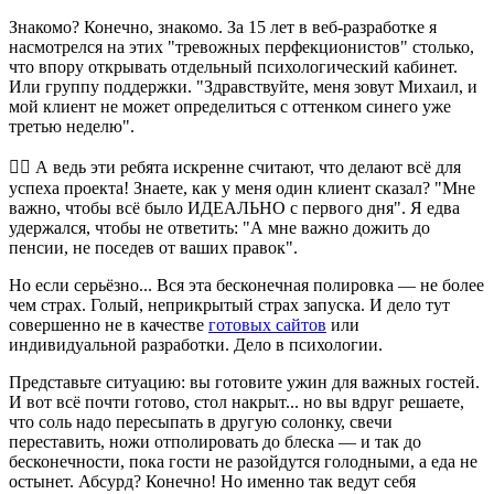
Знакомо? Конечно, знакомо. За 15 лет в веб-разработке я
насмотрелся на этих "тревожных перфекционистов" столько,
что впору открывать отдельный психологический кабинет.
Или группу поддержки. "Здравствуйте, меня зовут Михаил, и
мой клиент не может определиться с оттенком синего уже
третью неделю".
🤦‍♂️ А ведь эти ребята искренне считают, что делают всё для
успеха проекта! Знаете, как у меня один клиент сказал? "Мне
важно, чтобы всё было ИДЕАЛЬНО с первого дня". Я едва
удержался, чтобы не ответить: "А мне важно дожить до
пенсии, не поседев от ваших правок".
Но если серьёзно... Вся эта бесконечная полировка — не более
чем страх. Голый, неприкрытый страх запуска. И дело тут
совершенно не в качестве
готовых сайтов
или
индивидуальной разработки. Дело в психологии.
Представьте ситуацию: вы готовите ужин для важных гостей.
И вот всё почти готово, стол накрыт... но вы вдруг решаете,
что соль надо пересыпать в другую солонку, свечи
переставить, ножи отполировать до блеска — и так до
бесконечности, пока гости не разойдутся голодными, а еда не
остынет. Абсурд? Конечно! Но именно так ведут себя