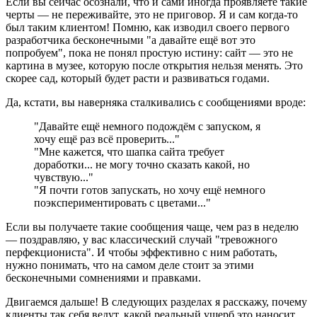
Если вы сейчас осознали, что и сами иногда проявляете такие
черты — не переживайте, это не приговор. Я и сам когда-то
был таким клиентом! Помню, как изводил своего первого
разработчика бесконечными "а давайте ещё вот это
попробуем", пока не понял простую истину: сайт — это не
картина в музее, которую после открытия нельзя менять. Это
скорее сад, который будет расти и развиваться годами.
Да, кстати, вы наверняка сталкивались с сообщениями вроде:
"Давайте ещё немного подождём с запуском, я
хочу ещё раз всё проверить..."
"Мне кажется, что шапка сайта требует
доработки... не могу точно сказать какой, но
чувствую..."
"Я почти готов запускать, но хочу ещё немного
поэкспериментировать с цветами..."
Если вы получаете такие сообщения чаще, чем раз в неделю
— поздравляю, у вас классический случай "тревожного
перфекциониста". И чтобы эффективно с ним работать,
нужно понимать, что на самом деле стоит за этими
бесконечными сомнениями и правками.
Двигаемся дальше! В следующих разделах я расскажу, почему
клиенты так себя ведут, какой реальный ущерб это наносит