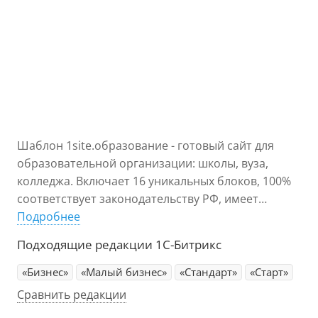
Шаблон 1site.образование - готовый сайт для
образовательной организации: школы, вуза,
колледжа. Включает 16 уникальных блоков, 100%
соответствует законодательству РФ, имеет
современный адаптивный дизайн и широкие
Подробнее
возможности для представления информации.
Подходящие редакции 1С-Битрикс
«Бизнес»
«Малый бизнес»
«Стандарт»
«Старт»
Сравнить редакции