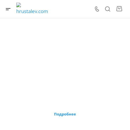
Аспро Маркет: Готовый адаптивный
сайт интернет магазин
Аспро: Маркет — это универсальный интернет-магазин
для продажи любых видов товаров.
Подробнее