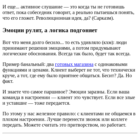
И еще... активное слушание — это когда ты не готовишь
ответ, пока собеседник говорит, а реально пытаешься понять,
что его гложет. Революционная идея, да? (Сарказм).
Эмоции рулят, а логика подгоняет
Вот что меня долго бесило... то есть удивляло (кхм): люди
принимают решения эмоциями, а потом придумывают
логические обоснования. Всегда так было, будет так всегда.
Пример банальный: два
готовых магазина
с одинаковыми
функциями и ценами. Клиент выберет не тот, что технически
круче, а тот, где ему было приятнее общаться. Бесит? Да. Но
факт.
И знаете что самое паршивое? Эмоции заразны. Если ваша
команда в настроении — клиент это чувствует. Если все злые
и уставшие — тоже передается.
По этому у нас железное правило: с клиентами не общаемся в
плохом настроении. Лучше перенести звонок или коллеге
передать. Можете считать это притворством, но работает.