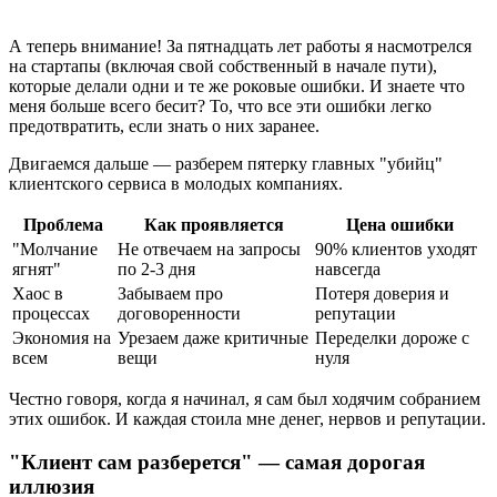
А теперь внимание! За пятнадцать лет работы я насмотрелся
на стартапы (включая свой собственный в начале пути),
которые делали одни и те же роковые ошибки. И знаете что
меня больше всего бесит? То, что все эти ошибки легко
предотвратить, если знать о них заранее.
Двигаемся дальше — разберем пятерку главных "убийц"
клиентского сервиса в молодых компаниях.
Проблема
Как проявляется
Цена ошибки
"Молчание
Не отвечаем на запросы
90% клиентов уходят
ягнят"
по 2-3 дня
навсегда
Хаос в
Забываем про
Потеря доверия и
процессах
договоренности
репутации
Экономия на
Урезаем даже критичные
Переделки дороже с
всем
вещи
нуля
Честно говоря, когда я начинал, я сам был ходячим собранием
этих ошибок. И каждая стоила мне денег, нервов и репутации.
"Клиент сам разберется" — самая дорогая
иллюзия