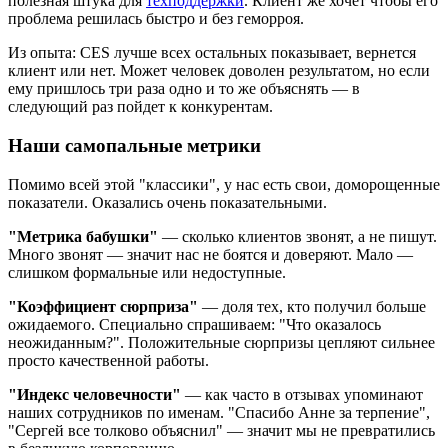
полезная штука для
техподдержки
. Клиент же хочет чтобы его
проблема решилась быстро и без геморроя.
Из опыта: CES лучше всех остальных показывает, вернется
клиент или нет. Может человек доволен результатом, но если
ему пришлось три раза одно и то же объяснять — в
следующий раз пойдет к конкурентам.
Наши самопальные метрики
Помимо всей этой "классики", у нас есть свои, доморощенные
показатели. Оказались очень показательными.
"Метрика бабушки"
— сколько клиентов звонят, а не пишут.
Много звонят — значит нас не боятся и доверяют. Мало —
слишком формальные или недоступные.
"Коэффициент сюрприза"
— доля тех, кто получил больше
ожидаемого. Специально спрашиваем: "Что оказалось
неожиданным?". Положительные сюрпризы цепляют сильнее
просто качественной работы.
"Индекс человечности"
— как часто в отзывах упоминают
наших сотрудников по именам. "Спасибо Анне за терпение",
"Сергей все толково объяснил" — значит мы не превратились