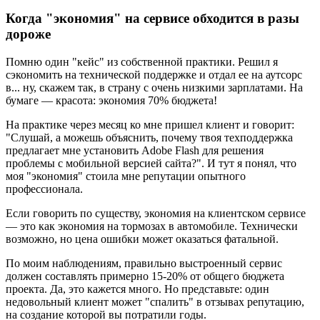
Когда "экономия" на сервисе обходится в разы
дороже
Помню один "кейс" из собственной практики. Решил я
сэкономить на технической поддержке и отдал ее на аутсорс
в... ну, скажем так, в страну с очень низкими зарплатами. На
бумаге — красота: экономия 70% бюджета!
На практике через месяц ко мне пришел клиент и говорит:
"Слушай, а можешь объяснить, почему твоя техподдержка
предлагает мне установить Adobe Flash для решения
проблемы с мобильной версией сайта?". И тут я понял, что
моя "экономия" стоила мне репутации опытного
профессионала.
Если говорить по существу, экономия на клиентском сервисе
— это как экономия на тормозах в автомобиле. Технически
возможно, но цена ошибки может оказаться фатальной.
По моим наблюдениям, правильно выстроенный сервис
должен составлять примерно 15-20% от общего бюджета
проекта. Да, это кажется много. Но представьте: один
недовольный клиент может "спалить" в отзывах репутацию,
на создание которой вы потратили годы.