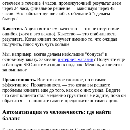
отвечаем в течение 4 часов, промежуточный результат даем
через 24 часа, финальное решение — максимум через 48
часов. Это работает лучше любых обещаний "сделаем
быстро".
Качество.
А дело вот в чем: качество — это не отсутствие
ошибок (хотя и это важно). Качество — это стабильность
результата. Когда клиент получает именно то, что ожидал
получить, плюс чуть-чуть больше.
Мы, например, всегда делаем небольшие "бонусы" к
основному заказу. Заказали
интернет-магазин
? Получите еще
и базовую SEO-оптимизацию в подарок. Мелочь, а клиенты
запоминают.
Проактивность.
Вот это самое сложное, но и самое
эффективное. Проактивность — это когда вы решаете
проблемы клиента еще до того, как он о них узнал. Видите,
что сайт клиента стал медленно грузиться? Не ждите, пока он
обратится — напишите сами и предложите оптимизацию.
Автоматизация vs человечность: где найти
баланс
И тут начинается самое интересное. С одной стороны,