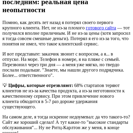
последним: реальная цена
неопытности
Помню, как десять лет назад я потерял своего первого
крупного клиента. Нет, не из-за плохого
готового сайта
— тот
получился вполне приличным. И не из-за цены (хотя запросил
я тогда совсем смешные деньги). Потерял я его из-за того, что
понятия не имел, что такое клиентский сервис.
И вот представьте: заказчик звонит с вопросом, а я... в
отпуске. На море. Телефон в номере, я на пляже с семьей.
Перезвонил через три дня — а меня уже мягко, но твердо
послали подальше. "Знаете, мы нашли другого подрядчика.
Более... ответственного".
💡
Цифры, которые отрезвляют:
68% стартапов теряют
клиентов не из-за качества продукта, а из-за неготовности к
качественному сервису. При этом привлечение нового
клиента обходится в 5-7 раз дороже удержания
существующего.
На самом деле, я тогда искренне недоумевал: да что такого-то?
Сайт же хороший сделал! А тут какие-то "высокие стандарты
обслуживания"... Ну не Ритц-Карлтон же у меня, в конце
концов!