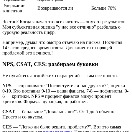
Удержание
Возвращаются ли
Больше 70%
клиентов
Честно? Когда я начал это все считать — опух от результатов.
Моя субъективная оценка "у нас все отлично" разбилась о
суровую реальность цифр.
Например, думал что быстро отвечаю на письма. Посчитал —
14 часов среднее время ответа. Для клиента с горящей
проблемой это вечность!
NPS, CSAT, CES: разбираем буковки
Не пугайтесь английских сокращений — там все просто.
NPS
— спрашиваете "Посоветуете ли нас друзьям?", оценка
0-10. Кто поставил 9-10 — ваши фанаты, 7-8 — пофигисты, 0-
6 — критики. NPS = процент фанатов минус процент
критиков. Формула дурацкая, но работает.
CSAT
— банальное "Довольны ли?". От 1 до 5 обычно.
Просто и со вкусом.
CES
— "Легко ли было решить проблему?". Вот это самая