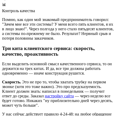
📊
Контроль качества
Помню, как один мой знакомый предприниматель говорил:
"Зачем мне все эти системы? У меня всего пять клиентов, я их
в лицо знаю!". Через полгода у него стало пятьдесят клиентов,
а системы по-прежнему не было. Результат? Нервный срыв и
потеря половины заказчиков.
Три кита клиентского сервиса: скорость,
качество, проактивность
Если выделить основной смысл качественного сервиса, то он
держится на трех китах. И да, все три должны работать
одновременно — иначе конструкция рушится.
Скорость.
Это не про то, чтобы хватать трубку на первом
звонке (хотя это тоже важно). Это про предсказуемость.
Клиент должен знать: написал в понедельник — получит
ответ до среды. Заказал
настройку сайта
— через неделю все
будет готово. Никаких "ну приблизительно дней через десять,
может чуть больше".
У нас сейчас действует правило 4-24-48: на любое обращение