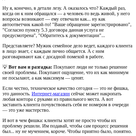
Ну я, конечно, в детали лезу. А оказалось что? Каждый раз,
когда он к ним обращался — а человек-то ведь живой, у него
вопросы возникают — ему отвечали как... ну как
автоответчик какой-то! "Ваше обращение зарегистрировано",
"Согласно пункту 5.3 договора данная услуга не
предусмотрена", "Обратитесь к документации"...
Представляете? Мужик семейное дело ведет, каждого клиента
в лицо знает, с каждым лично общается. А с ним
разговаривают как с досадной помехой в работе.
💡
Вот вам и разгадка:
Покупают люди не только решение
своей проблемы. Покупают ощущение, что их как минимум
не посылают, а как максимум — ценят.
Если честно, техническое качество сегодня — это не фишка,
это данность.
Интернет-магазин
сейчас может накропать
любая контора с руками из правильного места. А вот
заставить клиента почувствовать себя не номером в очереди
— это уже мастерство.
И вот в чем фишка: клиенты хотят не просто чтобы их
проблему решили. Им подавай, чтобы сам процесс решения
был... ну не мучением, короче. Чтобы приятно было, понятно.