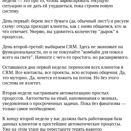
недели — это про то, чтобы зафиксировать текущую
ситуацию и не дать ей ухудшиться, пока строим новую
систему.
День первый: берем лист бумаги (да, обычный лист!) и рисуем
схему: откуда приходят клиенты, как с ними общаемся, кто за
что отвечает. Уверяю, вы удивитесь количеству "дырок" в
процессах.
День второй-третий: выбираем CRM. Здесь не экономьте на
функциональности, но и не покупайте "комбайн для покоса
всего на свете". Начните с чего-то простого, но расширяемого.
Оставшиеся дни первой недели: переносим всех клиентов в
CRM. Все контакты, все проекты, всю историю общения. Да,
это муторно. Да, хочется отложить на потом. Но без этого
система не взлетит.
Вторая неделя: настраиваем автоматизацию простых
процессов. Автоответы на email, напоминания о звонках,
уведомления о просроченных задачах. Пока без фанатизма —
только самое необходимое.
К концу второй недели у вас должна быть работающая база
данных клиентов и простейшие автоматические процессы.
Уже на этом этапе вы перестанете терять важную