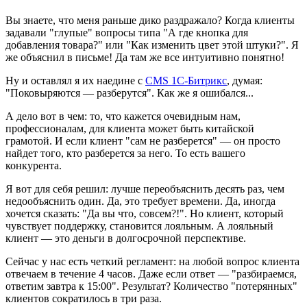
Вы знаете, что меня раньше дико раздражало? Когда клиенты
задавали "глупые" вопросы типа "А где кнопка для
добавления товара?" или "Как изменить цвет этой штуки?". Я
же объяснил в письме! Да там же все интуитивно понятно!
Ну и оставлял я их наедине с
CMS 1С-Битрикс
, думая:
"Поковыряются — разберутся". Как же я ошибался...
А дело вот в чем: то, что кажется очевидным нам,
профессионалам, для клиента может быть китайской
грамотой. И если клиент "сам не разберется" — он просто
найдет того, кто разберется за него. То есть вашего
конкурента.
Я вот для себя решил: лучше переобъяснить десять раз, чем
недообъяснить один. Да, это требует времени. Да, иногда
хочется сказать: "Да вы что, совсем?!". Но клиент, который
чувствует поддержку, становится лояльным. А лояльный
клиент — это деньги в долгосрочной перспективе.
Сейчас у нас есть четкий регламент: на любой вопрос клиента
отвечаем в течение 4 часов. Даже если ответ — "разбираемся,
ответим завтра к 15:00". Результат? Количество "потерянных"
клиентов сократилось в три раза.